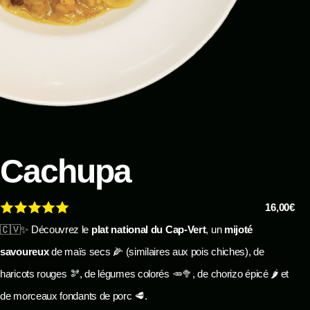
Cachupa
16,00€
🇨🇻✨ Découvrez le
plat national du Cap-Vert
, un
mijoté
savoureux
de maïs secs 🌽 (similaires aux pois chiches), de
haricots rouges 🫘, de légumes colorés 🥕🥦, de chorizo épicé 🌶️ et
de morceaux fondants de porc 🥩.